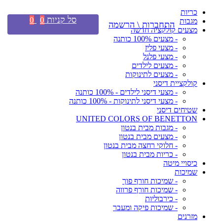
כריות
סל קניות
0
0
מגבות
התחברות \ הרשמה
מצעים קולקציה חדשה
- מצעים 100% כותנה
- מצעי פליז
- מצעי פלנל
- מצעים לילדים
- מצעים לתינוקות
קולקציית דיסני
- מצעי דיסני לילדים - 100% כותנה
- מצעי דיסני לתינוקות - 100% כותנה
שטיחים דיסני
UNITED COLORS OF BENETTON
- מגבות מבית בנטון
- מצעים מבית בנטון
- חלוקי רחצה מבית בנטון
- כריות מבית בנטון
כיסויי מיטה
שמיכות
- שמיכות חורף פוך
- שמיכות חורף פרווה
- כירבוליות
- שמיכות פיקה ומעבר
מזרנים