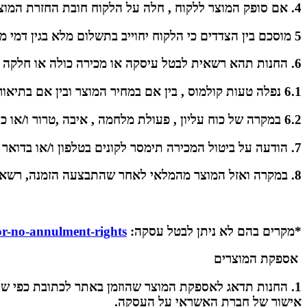
4. אם סופק המוצר ללקוח , חלה על הלקוח חובת החזרת המוצר אל החנות עצמה . מוסכם כי הלקוח יחזיר את המוצר באריזתו , שלם וללא פגיעה ו/או נזק ו/או פגם מכל מין וסוג שהוא.
5 מוסכם בין הצדדים כי הלקוח יחוייב בתשלום מלא בגין דמי משלוח , וזאת במידה והמוצר כבר נשלח ללקוח .
6. החנות תהא רשאית לבטל עיסקה או מכירה כולה או חלקה במקרים הבאים:
6.1 נפלה טעות קולמוס , בין אם במחיר המוצר ובין אם בתיאור המוצר .
6.2 במקרה של כוח עליון , פעולת מלחמה , איבה ,טרור ו/או כל דבר אחר אשר ימנע המשך ביצוע מכירה תקין .
7. הודעה על ביטול המכירה תימסר לקונים בטלפון ו/או בדואר אלקטרוני לכתובת אשר צויינה בדף ההרשמה.
8. במקרה ואזל המוצר מהמלאי לאחר שהתבצעה הזמנה, רשאית החנות לבטל את המכירה ו/או להציע מוצר חלופי שווה ערך .הודעה על ביטול כאמור תיעשה בכתב או בטלפון .
*מקרים בהם לא ניתן לבטל עסקה:
for-no-annulment-rights
אספקת המוצרים
1. החנות תדאג לאספקת המוצר שהוזמן באתר לכתובת כפי שה
אישור של חברת האשראי על העסקה.