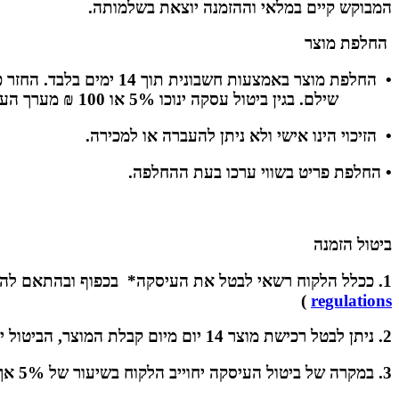
המבוקש קיים במלאי וההזמנה יוצאת בשלמותה.
החלפת מוצר
• החלפת מוצר באמצעות חשבונית תוך 14 ימים בלבד. החזר כספי יינתן כחוק תוך
שילם. בגין ביטול עסקה ינוכו 5% או 100 ₪ מערך העסקה לפי הנמוך מבינהם.
• הזיכוי הינו אישי ולא ניתן להעברה או למכירה.
• החלפת פריט בשווי ערכו בעת ההחלפה.
ביטול הזמנה
1. ככלל הלקוח רשאי לבטל את העיסקה* בכפוף ובהתאם להוראות חוק הגנת הצרכן התשמ"א 1981 ( להלן החוק:
)
regulations
2. ניתן לבטל רכישת מוצר 14 יום מיום קבלת המוצר, הביטול יעשה אך ורק בהודעה שתשלח בכתב ו/או בפקס ו/או באמצעות הדואר האלקטרוני ישירות אל החנות.
3. במקרה של ביטול העיסקה יחוייב הלקוח בשיעור של 5% אך לא למעלה מ-100 ש"ח, בהתאם להוראות החוק.