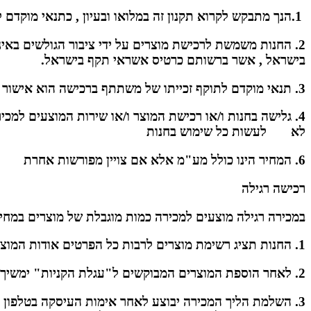
1.הנך מתבקש לקרוא תקנון זה במלואו ובעיון , כתנאי מוקדם להתקשרות בין הצדדים
בישראל , אשר ברשותם כרטיס אשראי תקף בישראל.
3. תנאי מוקדם לתוקף זכייתו של משתתף ברכישה הוא אישור חברת כרטיסי האשראי לעיסקה ולגביה
4. גלישה בחנות ו/או רכישת המוצר ו/או שירות המוצעים למכי
לא לעשות כל שימוש בחנות
6. המחיר הינו כולל מע"מ אלא אם צויין מפורשות אחרת
רכישה רגילה
במכירה רגילה מוצעים למכירה כמות מוגבלת של מוצרים במחי
1. החנות תציג רשימת מוצרים לרבות כל הפרטים אודות המוצר או השירות המוצע למכירה ואת המחיר כפי שנקבע מראש, המכירה הינה עד גמר המלאי.
2. לאחר הוספת המוצרים המבוקשים ל"עגלת הקניות" ימשיך הקונה בעמוד "עגלת הקניות" ל"אישור קנייה" ושם ימלא את פרטיו המלאים ולאחר מכן יסתיים הליך הקנייה האינטרנטי.