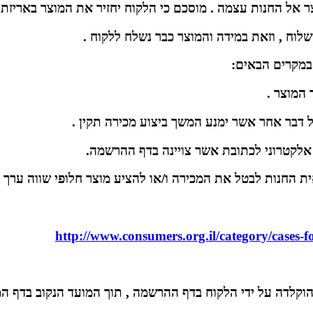
http://www.consumers.org.il/category/cases-
וקלדה על ידי הלקוח בדף ההרשמה , תוך המועד הנקוב בדף ה