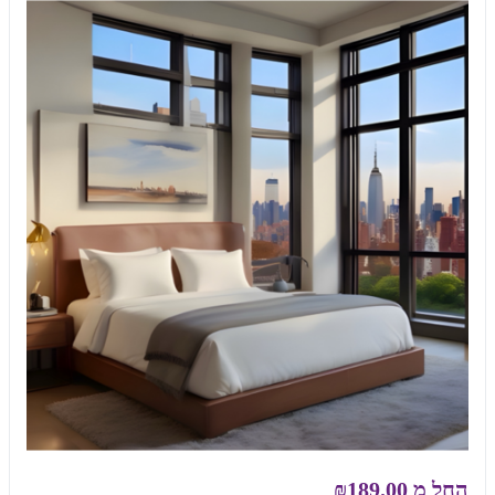
החל מ
₪189.00