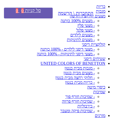
כריות
סל קניות
0
0
מגבות
התחברות \ הרשמה
מצעים קולקציה חדשה
- מצעים 100% כותנה
- מצעי פליז
- מצעי פלנל
- מצעים לילדים
- מצעים לתינוקות
קולקציית דיסני
- מצעי דיסני לילדים - 100% כותנה
- מצעי דיסני לתינוקות - 100% כותנה
שטיחים דיסני
UNITED COLORS OF BENETTON
- מגבות מבית בנטון
- מצעים מבית בנטון
- חלוקי רחצה מבית בנטון
- כריות מבית בנטון
כיסויי מיטה
שמיכות
- שמיכות חורף פוך
- שמיכות חורף פרווה
- כירבוליות
- שמיכות פיקה ומעבר
מזרנים