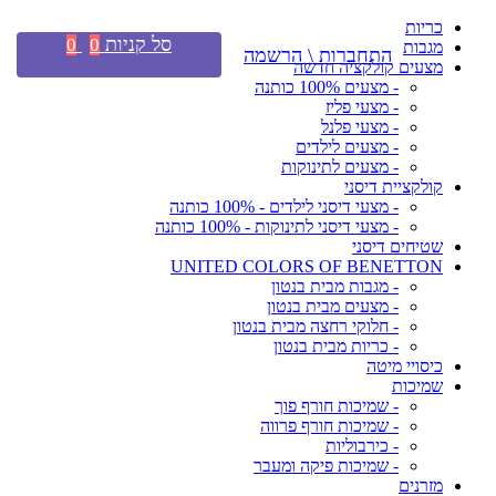
כריות
סל קניות
0
0
מגבות
התחברות \ הרשמה
מצעים קולקציה חדשה
- מצעים 100% כותנה
- מצעי פליז
- מצעי פלנל
- מצעים לילדים
- מצעים לתינוקות
קולקציית דיסני
- מצעי דיסני לילדים - 100% כותנה
- מצעי דיסני לתינוקות - 100% כותנה
שטיחים דיסני
UNITED COLORS OF BENETTON
- מגבות מבית בנטון
- מצעים מבית בנטון
- חלוקי רחצה מבית בנטון
- כריות מבית בנטון
כיסויי מיטה
שמיכות
- שמיכות חורף פוך
- שמיכות חורף פרווה
- כירבוליות
- שמיכות פיקה ומעבר
מזרנים