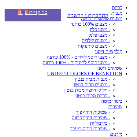
כריות
סל קניות
0
0
מגבות
התחברות \ הרשמה
מצעים קולקציה חדשה
- מצעים 100% כותנה
- מצעי פליז
- מצעי פלנל
- מצעים לילדים
- מצעים לתינוקות
קולקציית דיסני
- מצעי דיסני לילדים - 100% כותנה
- מצעי דיסני לתינוקות - 100% כותנה
שטיחים דיסני
UNITED COLORS OF BENETTON
- מגבות מבית בנטון
- מצעים מבית בנטון
- חלוקי רחצה מבית בנטון
- כריות מבית בנטון
כיסויי מיטה
שמיכות
- שמיכות חורף פוך
- שמיכות חורף פרווה
- כירבוליות
- שמיכות פיקה ומעבר
מזרנים