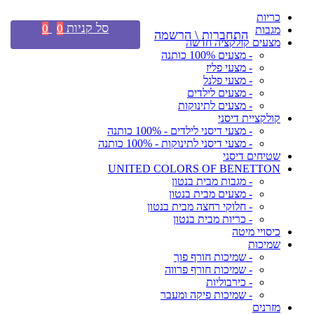
כריות
סל קניות
0
0
מגבות
התחברות \ הרשמה
מצעים קולקציה חדשה
- מצעים 100% כותנה
- מצעי פליז
- מצעי פלנל
- מצעים לילדים
- מצעים לתינוקות
קולקציית דיסני
- מצעי דיסני לילדים - 100% כותנה
- מצעי דיסני לתינוקות - 100% כותנה
שטיחים דיסני
UNITED COLORS OF BENETTON
- מגבות מבית בנטון
- מצעים מבית בנטון
- חלוקי רחצה מבית בנטון
- כריות מבית בנטון
כיסויי מיטה
שמיכות
- שמיכות חורף פוך
- שמיכות חורף פרווה
- כירבוליות
- שמיכות פיקה ומעבר
מזרנים