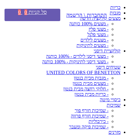
כריות
סל קניות
0
0
מגבות
התחברות \ הרשמה
מצעים קולקציה חדשה
- מצעים 100% כותנה
- מצעי פליז
- מצעי פלנל
- מצעים לילדים
- מצעים לתינוקות
קולקציית דיסני
- מצעי דיסני לילדים - 100% כותנה
- מצעי דיסני לתינוקות - 100% כותנה
שטיחים דיסני
UNITED COLORS OF BENETTON
- מגבות מבית בנטון
- מצעים מבית בנטון
- חלוקי רחצה מבית בנטון
- כריות מבית בנטון
כיסויי מיטה
שמיכות
- שמיכות חורף פוך
- שמיכות חורף פרווה
- כירבוליות
- שמיכות פיקה ומעבר
מזרנים