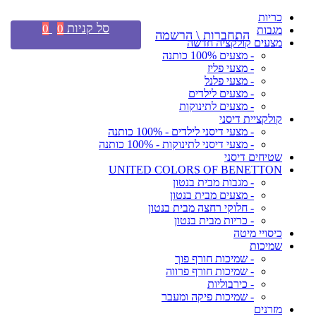
כריות
סל קניות
0
0
מגבות
התחברות \ הרשמה
מצעים קולקציה חדשה
- מצעים 100% כותנה
- מצעי פליז
- מצעי פלנל
- מצעים לילדים
- מצעים לתינוקות
קולקציית דיסני
- מצעי דיסני לילדים - 100% כותנה
- מצעי דיסני לתינוקות - 100% כותנה
שטיחים דיסני
UNITED COLORS OF BENETTON
- מגבות מבית בנטון
- מצעים מבית בנטון
- חלוקי רחצה מבית בנטון
- כריות מבית בנטון
כיסויי מיטה
שמיכות
- שמיכות חורף פוך
- שמיכות חורף פרווה
- כירבוליות
- שמיכות פיקה ומעבר
מזרנים