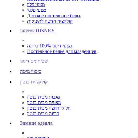
מצעי פליז
מצעי פלנל
Детское постельное белье
קולקציה חדשה לתינוקות
שטיחוני DISNEY
מצעי דיסני 100% כותנה
Постельное белье для младенцев
שטיחונים דיסני
כיסויי מיטה
קולקציית בנטון
מגבות מבית בנטון
מצעים מבית בנטון
חלוקי רחצה מבית בנטון
כריות מבית בנטון
Зимние одеяла