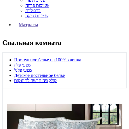
שמיכות פוך
שמיכות פרווה
כרבוליות
שמיכות פיקה
Матрасы
Спальная комната
Постельное белье из 100% хлопка
מצעי פליז
מצעי פלנל
Детское постельное белье
קולקציה חדשה לתינוקות