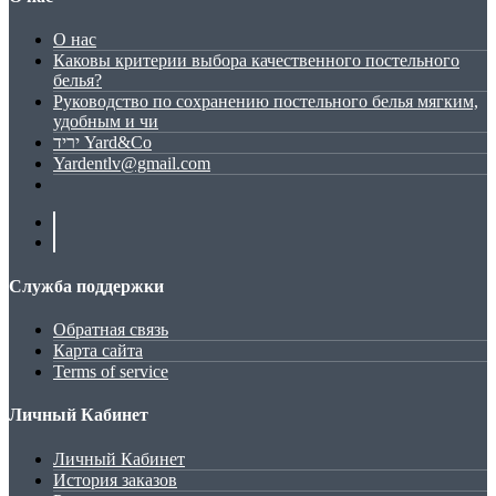
О нас
Каковы критерии выбора качественного постельного
белья?
Руководство по сохранению постельного белья мягким,
удобным и чи
יריד Yard&Co
Yardentlv@gmail.com
Служба поддержки
Обратная связь
Карта сайта
Terms of service
Личный Кабинет
Личный Кабинет
История заказов