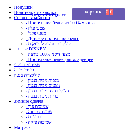
Подушки
корзина
0
0
Полотенца из хлопка
Login \ Register
Спальная комната
- Постельное белье из 100% хлопка
- מצעי פליז
- מצעי פלנל
- Детское постельное белье
- קולקציה חדשה לתינוקות
שטיחוני DISNEY
- מצעי דיסני 100% כותנה
- Постельное белье для младенцев
שטיחונים דיסני
כיסויי מיטה
קולקציית בנטון
- מגבות מבית בנטון
- מצעים מבית בנטון
- חלוקי רחצה מבית בנטון
- כריות מבית בנטון
Зимние одеяла
- שמיכות פוך
- שמיכות פרווה
- כרבוליות
- שמיכות פיקה
Матрасы