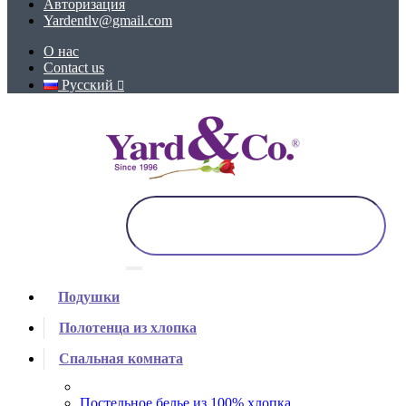
Авторизация
Yardentlv@gmail.com
О нас
Contact us
Русский
Подушки
Полотенца из хлопка
Спальная комната
Постельное белье из 100% хлопка