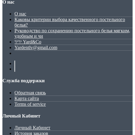
О нас
О нас
Каковы критерии выбора качественного постельного
белья?
Руководство по сохранению постельного белья мягким,
удобным и чи
יריד Yard&Co
Yardentlv@gmail.com
Служба поддержки
Обратная связь
Карта сайта
Terms of service
Личный Кабинет
Личный Кабинет
История заказов