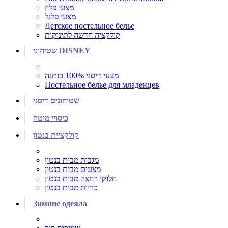
מצעי פליז
מצעי פלנל
Детское постельное белье
קולקציה חדשה לתינוקות
שטיחוני DISNEY
מצעי דיסני 100% כותנה
Постельное белье для младенцев
שטיחונים דיסני
כיסויי מיטה
קולקציית בנטון
מגבות מבית בנטון
מצעים מבית בנטון
חלוקי רחצה מבית בנטון
כריות מבית בנטון
Зимние одеяла