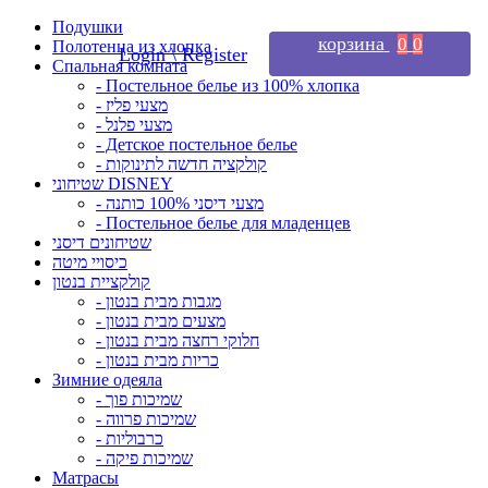
Подушки
корзина
0
0
Полотенца из хлопка
Login \ Register
Спальная комната
- Постельное белье из 100% хлопка
- מצעי פליז
- מצעי פלנל
- Детское постельное белье
- קולקציה חדשה לתינוקות
שטיחוני DISNEY
- מצעי דיסני 100% כותנה
- Постельное белье для младенцев
שטיחונים דיסני
כיסויי מיטה
קולקציית בנטון
- מגבות מבית בנטון
- מצעים מבית בנטון
- חלוקי רחצה מבית בנטון
- כריות מבית בנטון
Зимние одеяла
- שמיכות פוך
- שמיכות פרווה
- כרבוליות
- שמיכות פיקה
Матрасы