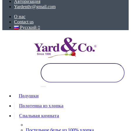
Авторизация
Yardentlv@gmail.com
О нас
Contact us
Русский
Подушки
Полотенца из хлопка
Спальная комната
Постельное белье из 100% хлопка