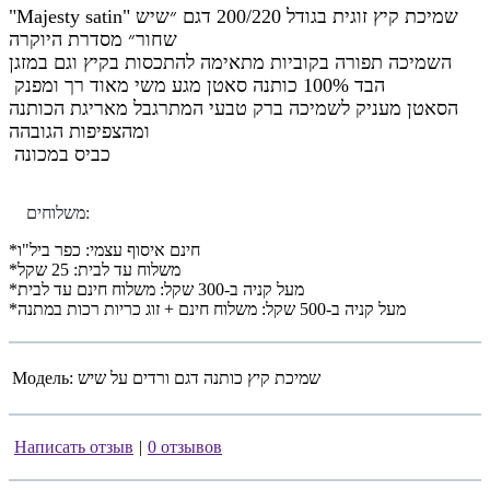
"Majesty satin" שמיכת קיץ זוגית בגודל 200/220 דגם ״שיש
שחור״ מסדרת היוקרה
השמיכה תפורה בקוביות מתאימה להתכסות בקיץ וגם במזגן
הבד 100% כותנה סאטן מגע משי מאוד רך ומפנק
הסאטן מעניק לשמיכה ברק טבעי המתרגבל מאריגת הכותנה
ומהצפיפות הגובהה
כביס במכונה
משלוחים
:
*חינם איסוף עצמי: כפר ביל"ו
*משלוח עד לבית: 25 שקל
*מעל קניה ב-300 שקל: משלוח חינם עד לבית
*מעל קניה ב-500 שקל: משלוח חינם + זוג כריות רכות במתנה
Модель:
שמיכת קיץ כותנה דגם ורדים על שיש
Написать отзыв
|
0 отзывов