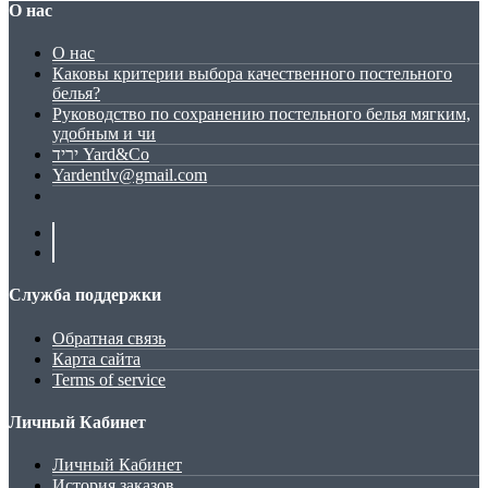
О нас
О нас
Каковы критерии выбора качественного постельного
белья?
Руководство по сохранению постельного белья мягким,
удобным и чи
יריד Yard&Co
Yardentlv@gmail.com
Служба поддержки
Обратная связь
Карта сайта
Terms of service
Личный Кабинет
Личный Кабинет
История заказов