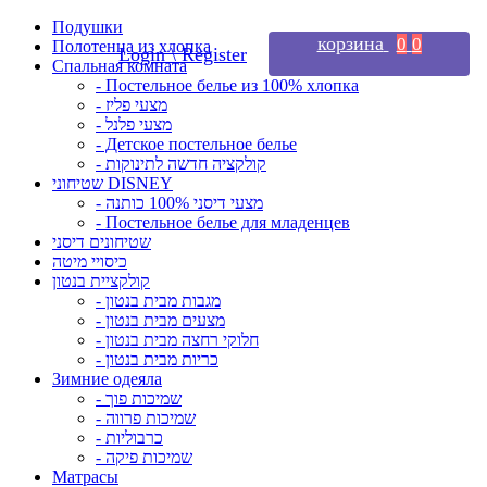
Подушки
корзина
0
0
Полотенца из хлопка
Login \ Register
Спальная комната
- Постельное белье из 100% хлопка
- מצעי פליז
- מצעי פלנל
- Детское постельное белье
- קולקציה חדשה לתינוקות
שטיחוני DISNEY
- מצעי דיסני 100% כותנה
- Постельное белье для младенцев
שטיחונים דיסני
כיסויי מיטה
קולקציית בנטון
- מגבות מבית בנטון
- מצעים מבית בנטון
- חלוקי רחצה מבית בנטון
- כריות מבית בנטון
Зимние одеяла
- שמיכות פוך
- שמיכות פרווה
- כרבוליות
- שמיכות פיקה
Матрасы