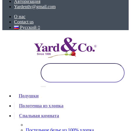
Авторизация
Yardentlv@gmail.com
О нас
Contact us
Русский
Подушки
Полотенца из хлопка
Спальная комната
Постельное белье из 100% хлопка