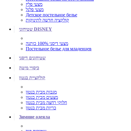
מצעי פליז
מצעי פלנל
Детское постельное белье
קולקציה חדשה לתינוקות
שטיחוני DISNEY
מצעי דיסני 100% כותנה
Постельное белье для младенцев
שטיחונים דיסני
כיסויי מיטה
קולקציית בנטון
מגבות מבית בנטון
מצעים מבית בנטון
חלוקי רחצה מבית בנטון
כריות מבית בנטון
Зимние одеяла