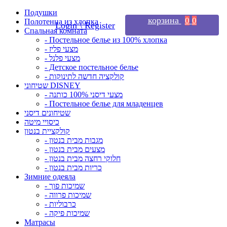
Подушки
корзина
0
0
Полотенца из хлопка
Login \ Register
Спальная комната
- Постельное белье из 100% хлопка
- מצעי פליז
- מצעי פלנל
- Детское постельное белье
- קולקציה חדשה לתינוקות
שטיחוני DISNEY
- מצעי דיסני 100% כותנה
- Постельное белье для младенцев
שטיחונים דיסני
כיסויי מיטה
קולקציית בנטון
- מגבות מבית בנטון
- מצעים מבית בנטון
- חלוקי רחצה מבית בנטון
- כריות מבית בנטון
Зимние одеяла
- שמיכות פוך
- שמיכות פרווה
- כרבוליות
- שמיכות פיקה
Матрасы