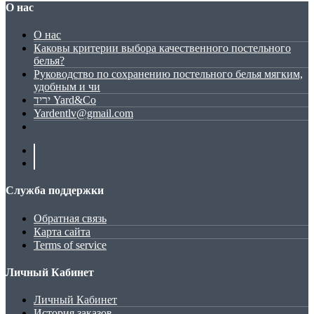
О нас
О нас
Каковы критерии выбора качественного постельного
белья?
Руководство по сохранению постельного белья мягким,
удобным и чи
יריד Yard&Co
Yardentlv@gmail.com
Служба поддержки
Обратная связь
Карта сайта
Terms of service
Личный Кабинет
Личный Кабинет
История заказов