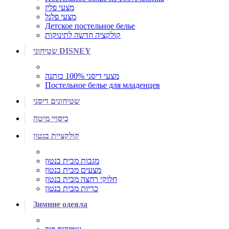
מצעי פליז
מצעי פלנל
Детское постельное белье
קולקציה חדשה לתינוקות
שטיחוני DISNEY
מצעי דיסני 100% כותנה
Постельное белье для младенцев
שטיחונים דיסני
כיסויי מיטה
קולקציית בנטון
מגבות מבית בנטון
מצעים מבית בנטון
חלוקי רחצה מבית בנטון
כריות מבית בנטון
Зимние одеяла