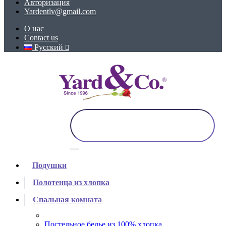
Авторизация
Yardentlv@gmail.com
О нас
Contact us
Русский
Подушки
Полотенца из хлопка
Спальная комната
Постельное белье из 100% хлопка