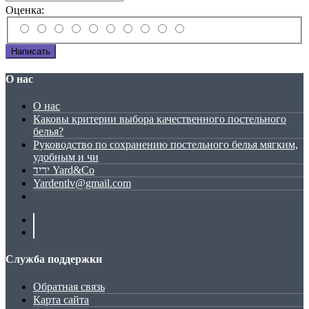
Оценка:
Написать
О нас
О нас
Каковы критерии выбора качественного постельного
белья?
Руководство по сохранению постельного белья мягким,
удобным и чи
יריד Yard&Co
Yardentlv@gmail.com
Служба поддержки
Обратная связь
Карта сайта