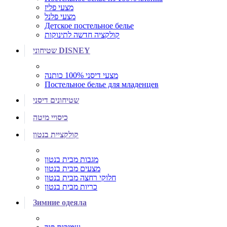
מצעי פליז
מצעי פלנל
Детское постельное белье
קולקציה חדשה לתינוקות
שטיחוני DISNEY
מצעי דיסני 100% כותנה
Постельное белье для младенцев
שטיחונים דיסני
כיסויי מיטה
קולקציית בנטון
מגבות מבית בנטון
מצעים מבית בנטון
חלוקי רחצה מבית בנטון
כריות מבית בנטון
Зимние одеяла