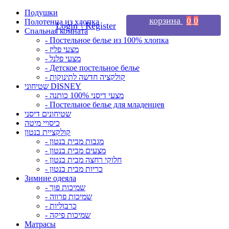
Подушки
корзина
0
0
Полотенца из хлопка
Login \ Register
Спальная комната
- Постельное белье из 100% хлопка
- מצעי פליז
- מצעי פלנל
- Детское постельное белье
- קולקציה חדשה לתינוקות
שטיחוני DISNEY
- מצעי דיסני 100% כותנה
- Постельное белье для младенцев
שטיחונים דיסני
כיסויי מיטה
קולקציית בנטון
- מגבות מבית בנטון
- מצעים מבית בנטון
- חלוקי רחצה מבית בנטון
- כריות מבית בנטון
Зимние одеяла
- שמיכות פוך
- שמיכות פרווה
- כרבוליות
- שמיכות פיקה
Матрасы