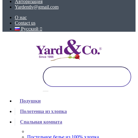
Авторизация
Yardentlv@gmail.com
О нас
Contact us
Русский
Подушки
Полотенца из хлопка
Спальная комната
Постельное белье из 100% хлопка