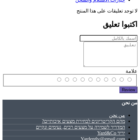
لا توجد تعليقات على هذا المنتج
اكتبوا تعليق
علامة
Review
ﻣﻦ ﻧﺤﻦ
ﻣﻦ ﻧﺤﻦ
מהם הקריטריונים לבחירת מצעים איכותיים?
המדריך לשמירה על מצעים רכים, נעימים ונקיים
יריד Yard&Co
Yardentlv@gmail.com