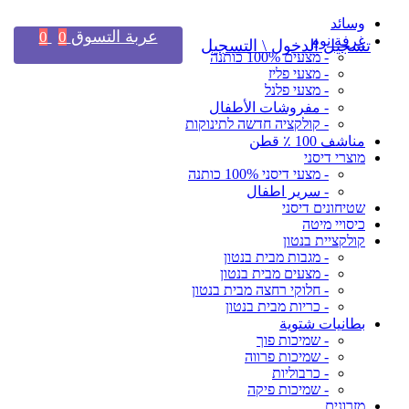
وسائد
عربة التسوق
0
0
غرفة نوم
تسجيل الدخول \ التسجيل
- מצעים 100% כותנה
- מצעי פליז
- מצעי פלנל
- مفروشات الأطفال
- קולקציה חדשה לתינוקות
مناشف 100 ٪ قطن
מוצרי דיסני
- מצעי דיסני 100% כותנה
- سرير اطفال
שטיחונים דיסני
כיסויי מיטה
קולקציית בנטון
- מגבות מבית בנטון
- מצעים מבית בנטון
- חלוקי רחצה מבית בנטון
- כריות מבית בנטון
بطانيات شتوية
- שמיכות פוך
- שמיכות פרווה
- כרבוליות
- שמיכות פיקה
מזרונים