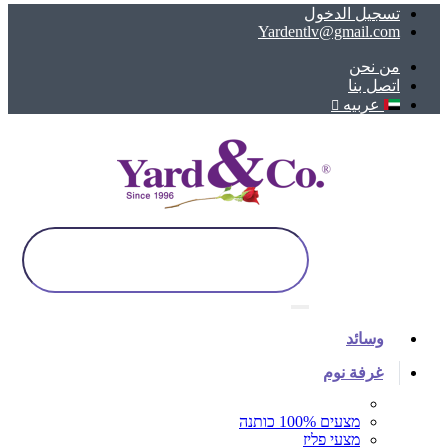
تسجيل الدخول
Yardentlv@gmail.com
ﻣﻦ ﻧﺤﻦ
اتصل بنا
عربيه
وسائد
غرفة نوم
מצעים 100% כותנה
מצעי פליז