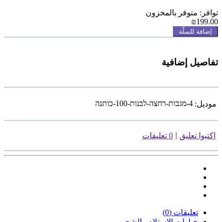
توافر: متوفر بالمخزون
₪199.00
إضافة للسلّة
تفاصيل إضافية
4-מגבות-רחצה-לבנות-100-כותנה
موديل:
|
اكتبوا تعليق
0 تعليقات
تعليقات (0)
خيارات الاستلام والشحن