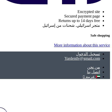
Encrypted site
Secured payment page
Returns up to 14 days free
متجر اسرائيلي. شحنات من إسرائيل
Safe shopping
More information about this service
تسجيل الدخول
Yardentlv@gmail.com
ﻣﻦ ﻧﺤﻦ
اتصل بنا
عربيه