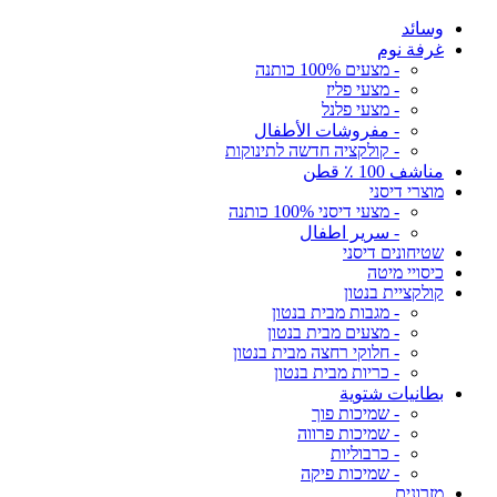
وسائد
غرفة نوم
- מצעים 100% כותנה
- מצעי פליז
- מצעי פלנל
- مفروشات الأطفال
- קולקציה חדשה לתינוקות
مناشف 100 ٪ قطن
מוצרי דיסני
- מצעי דיסני 100% כותנה
- سرير اطفال
שטיחונים דיסני
כיסויי מיטה
קולקציית בנטון
- מגבות מבית בנטון
- מצעים מבית בנטון
- חלוקי רחצה מבית בנטון
- כריות מבית בנטון
بطانيات شتوية
- שמיכות פוך
- שמיכות פרווה
- כרבוליות
- שמיכות פיקה
מזרונים