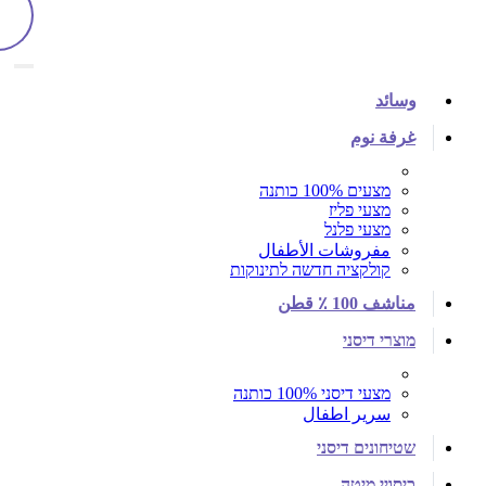
وسائد
غرفة نوم
מצעים 100% כותנה
מצעי פליז
מצעי פלנל
مفروشات الأطفال
קולקציה חדשה לתינוקות
مناشف 100 ٪ قطن
מוצרי דיסני
מצעי דיסני 100% כותנה
سرير اطفال
שטיחונים דיסני
כיסויי מיטה