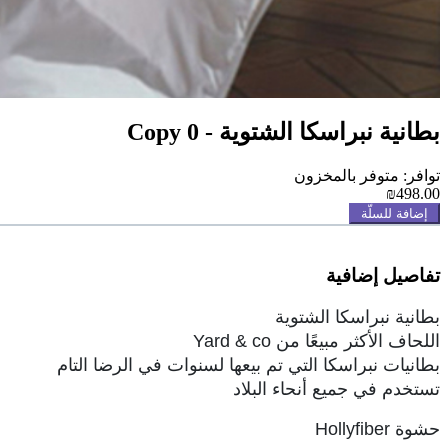
بطانية نبراسكا الشتوية - Copy 0
توافر: متوفر بالمخزون
₪498.00
إضافة للسلّة
تفاصيل إضافية
بطانية نبراسكا الشتوية
اللحاف الأكثر مبيعًا من Yard & co
بطانيات نبراسكا التي تم بيعها لسنوات في الرضا التام
تستخدم في جميع أنحاء البلاد
حشوة Hollyfiber