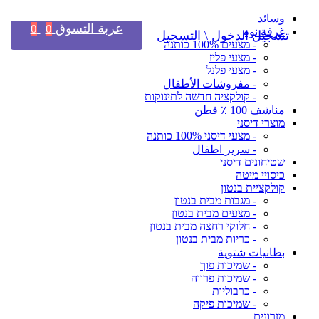
وسائد
عربة التسوق
0
0
غرفة نوم
تسجيل الدخول \ التسجيل
- מצעים 100% כותנה
- מצעי פליז
- מצעי פלנל
- مفروشات الأطفال
- קולקציה חדשה לתינוקות
مناشف 100 ٪ قطن
מוצרי דיסני
- מצעי דיסני 100% כותנה
- سرير اطفال
שטיחונים דיסני
כיסויי מיטה
קולקציית בנטון
- מגבות מבית בנטון
- מצעים מבית בנטון
- חלוקי רחצה מבית בנטון
- כריות מבית בנטון
بطانيات شتوية
- שמיכות פוך
- שמיכות פרווה
- כרבוליות
- שמיכות פיקה
מזרונים