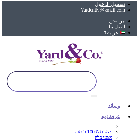
تسجيل الدخول
Yardentlv@gmail.com
ﻣﻦ ﻧﺤﻦ
اتصل بنا
عربيه
وسائد
غرفة نوم
מצעים 100% כותנה
מצעי פליז