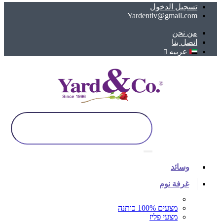
تسجيل الدخول
Yardentlv@gmail.com
ﻣﻦ ﻧﺤﻦ
اتصل بنا
عربيه
وسائد
غرفة نوم
מצעים 100% כותנה
מצעי פליז