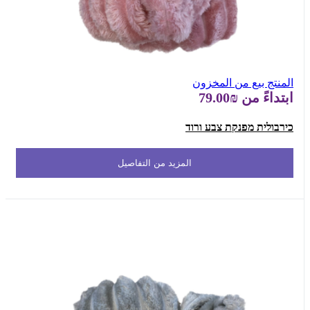
المنتج بيع من المخزون
ابتداءً من
₪79.00
כירבולית מפנקת צבע ורוד
المزيد من التفاصيل