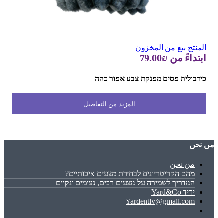
المنتج بيع من المخزون
ابتداءً من
₪79.00
כירבולית פסים מפנקת צבע אפור כהה
المزيد من التفاصيل
ﻣﻦ ﻧﺤﻦ
ﻣﻦ ﻧﺤﻦ
מהם הקריטריונים לבחירת מצעים איכותיים?
המדריך לשמירה על מצעים רכים, נעימים ונקיים
יריד Yard&Co
Yardentlv@gmail.com