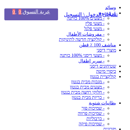
وسائد
عربة التسوق
0
0
غرفة نوم
تسجيل الدخول \ التسجيل
- מצעים 100% כותנה
- מצעי פליז
- מצעי פלנל
- مفروشات الأطفال
- קולקציה חדשה לתינוקות
مناشف 100 ٪ قطن
מוצרי דיסני
- מצעי דיסני 100% כותנה
- سرير اطفال
שטיחונים דיסני
כיסויי מיטה
קולקציית בנטון
- מגבות מבית בנטון
- מצעים מבית בנטון
- חלוקי רחצה מבית בנטון
- כריות מבית בנטון
بطانيات شتوية
- שמיכות פוך
- שמיכות פרווה
- כרבוליות
- שמיכות פיקה
מזרונים