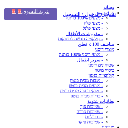
وسائد
عربة التسوق
0
0
غرفة نوم
تسجيل الدخول \ التسجيل
- מצעים 100% כותנה
- מצעי פליז
- מצעי פלנל
- مفروشات الأطفال
- קולקציה חדשה לתינוקות
مناشف 100 ٪ قطن
מוצרי דיסני
- מצעי דיסני 100% כותנה
- سرير اطفال
שטיחונים דיסני
כיסויי מיטה
קולקציית בנטון
- מגבות מבית בנטון
- מצעים מבית בנטון
- חלוקי רחצה מבית בנטון
- כריות מבית בנטון
بطانيات شتوية
- שמיכות פוך
- שמיכות פרווה
- כרבוליות
- שמיכות פיקה
מזרונים