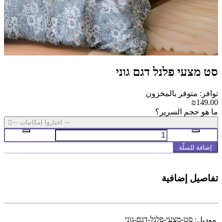
סט מצעי פלנל דגם גוני
توافر: متوفر بالمخزون
₪149.00
ما هو حجم السرير؟
--- اختاروا إمكانيات ---
إضافة للسلّة
تفاصيل إضافية
סט-מצעי-פלנל-דגם-גוני
موديل: