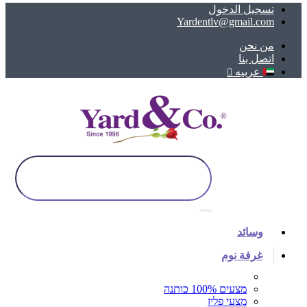
تسجيل الدخول
Yardentlv@gmail.com
ﻣﻦ ﻧﺤﻦ
اتصل بنا
عربيه
وسائد
غرفة نوم
מצעים 100% כותנה
מצעי פליז