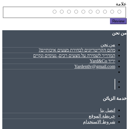
علامة
Review
ﻣﻦ ﻧﺤﻦ
ﻣﻦ ﻧﺤﻦ
מהם הקריטריונים לבחירת מצעים איכותיים?
המדריך לשמירה על מצעים רכים, נעימים ונקיים
יריד Yard&Co
Yardentlv@gmail.com
خدمة الزبائن
اتصل بنا
خريطة الموقع
شروط الاستخدام