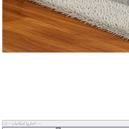
--- اختاروا إمكانيات ---