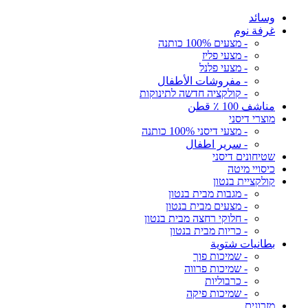
وسائد
غرفة نوم
- מצעים 100% כותנה
- מצעי פליז
- מצעי פלנל
- مفروشات الأطفال
- קולקציה חדשה לתינוקות
مناشف 100 ٪ قطن
מוצרי דיסני
- מצעי דיסני 100% כותנה
- سرير اطفال
שטיחונים דיסני
כיסויי מיטה
קולקציית בנטון
- מגבות מבית בנטון
- מצעים מבית בנטון
- חלוקי רחצה מבית בנטון
- כריות מבית בנטון
بطانيات شتوية
- שמיכות פוך
- שמיכות פרווה
- כרבוליות
- שמיכות פיקה
מזרונים