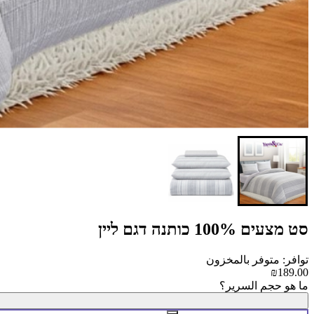
סט מצעים 100% כותנה דגם ליין
توافر: متوفر بالمخزون
₪189.00
ما هو حجم السرير؟