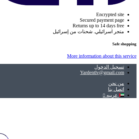
Encrypted site
Secured payment page
Returns up to 14 days free
متجر اسرائيلي. شحنات من إسرائيل
Safe shopping
More information about this service
تسجيل الدخول
Yardentlv@gmail.com
ﻣﻦ ﻧﺤﻦ
اتصل بنا
عربيه