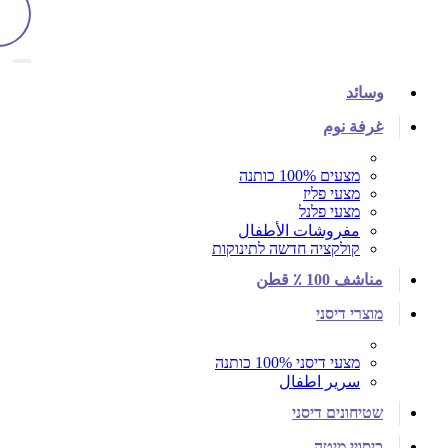
وسائد
غرفة نوم
מצעים 100% כותנה
מצעי פליז
מצעי פלנל
مفروشات الأطفال
קולקציה חדשה לתינוקות
مناشف 100 ٪ قطن
מוצרי דיסני
מצעי דיסני 100% כותנה
سرير اطفال
שטיחונים דיסני
כיסויי מיטה