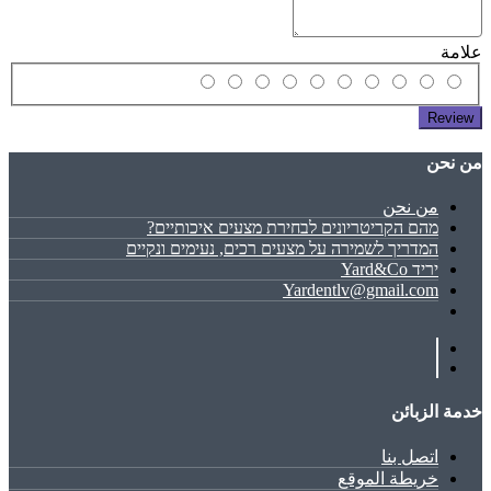
علامة
Review
ﻣﻦ ﻧﺤﻦ
ﻣﻦ ﻧﺤﻦ
מהם הקריטריונים לבחירת מצעים איכותיים?
המדריך לשמירה על מצעים רכים, נעימים ונקיים
יריד Yard&Co
Yardentlv@gmail.com
خدمة الزبائن
اتصل بنا
خريطة الموقع