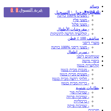
وسائد
عربة التسوق
0
0
غرفة نوم
تسجيل الدخول \ التسجيل
- מצעים 100% כותנה
- מצעי פליז
- מצעי פלנל
- مفروشات الأطفال
- קולקציה חדשה לתינוקות
مناشف 100 ٪ قطن
מוצרי דיסני
- מצעי דיסני 100% כותנה
- سرير اطفال
שטיחונים דיסני
כיסויי מיטה
קולקציית בנטון
- מגבות מבית בנטון
- מצעים מבית בנטון
- חלוקי רחצה מבית בנטון
- כריות מבית בנטון
بطانيات شتوية
- שמיכות פוך
- שמיכות פרווה
- כרבוליות
- שמיכות פיקה
מזרונים