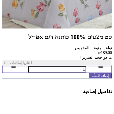
סט מצעים 100% כותנה דגם אפריל
توافر: متوفر بالمخزون
₪189.00
ما هو حجم السرير؟
--- اختاروا إمكانيات ---
إضافة للسلّة
تفاصيل إضافية