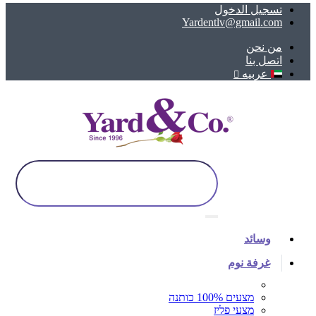
تسجيل الدخول
Yardentlv@gmail.com
ﻣﻦ ﻧﺤﻦ
اتصل بنا
عربيه
وسائد
غرفة نوم
מצעים 100% כותנה
מצעי פליז