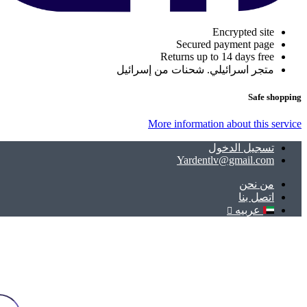
Encrypted site
Secured payment page
Returns up to 14 days free
متجر اسرائيلي. شحنات من إسرائيل
Safe shopping
More information about this service
تسجيل الدخول
Yardentlv@gmail.com
ﻣﻦ ﻧﺤﻦ
اتصل بنا
عربيه