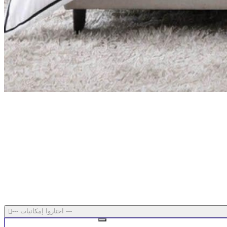
--- اختاروا إمكانيات ---