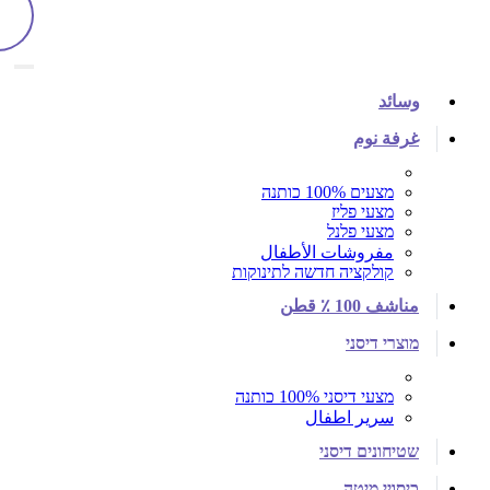
وسائد
غرفة نوم
מצעים 100% כותנה
מצעי פליז
מצעי פלנל
مفروشات الأطفال
קולקציה חדשה לתינוקות
مناشف 100 ٪ قطن
מוצרי דיסני
מצעי דיסני 100% כותנה
سرير اطفال
שטיחונים דיסני
כיסויי מיטה