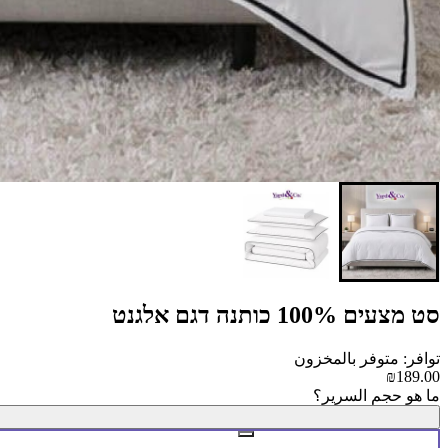
סט מצעים 100% כותנה דגם אלגנט
توافر: متوفر بالمخزون
₪189.00
ما هو حجم السرير؟