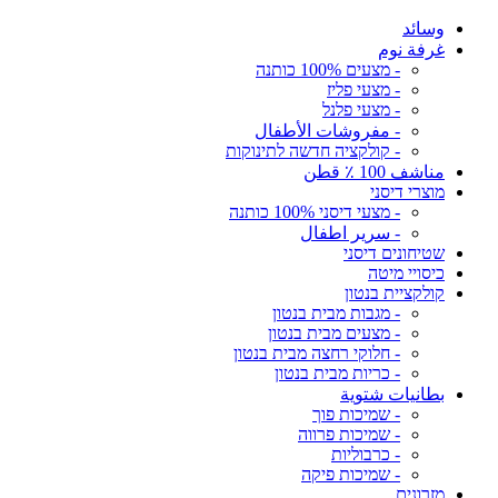
وسائد
غرفة نوم
- מצעים 100% כותנה
- מצעי פליז
- מצעי פלנל
- مفروشات الأطفال
- קולקציה חדשה לתינוקות
مناشف 100 ٪ قطن
מוצרי דיסני
- מצעי דיסני 100% כותנה
- سرير اطفال
שטיחונים דיסני
כיסויי מיטה
קולקציית בנטון
- מגבות מבית בנטון
- מצעים מבית בנטון
- חלוקי רחצה מבית בנטון
- כריות מבית בנטון
بطانيات شتوية
- שמיכות פוך
- שמיכות פרווה
- כרבוליות
- שמיכות פיקה
מזרונים