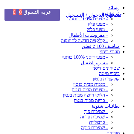
وسائد
عربة التسوق
0
0
غرفة نوم
تسجيل الدخول \ التسجيل
- מצעים 100% כותנה
- מצעי פליז
- מצעי פלנל
- مفروشات الأطفال
- קולקציה חדשה לתינוקות
مناشف 100 ٪ قطن
מוצרי דיסני
- מצעי דיסני 100% כותנה
- سرير اطفال
שטיחונים דיסני
כיסויי מיטה
קולקציית בנטון
- מגבות מבית בנטון
- מצעים מבית בנטון
- חלוקי רחצה מבית בנטון
- כריות מבית בנטון
بطانيات شتوية
- שמיכות פוך
- שמיכות פרווה
- כרבוליות
- שמיכות פיקה
מזרונים