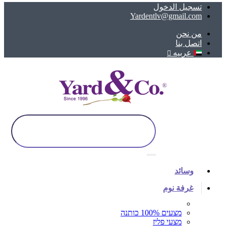
تسجيل الدخول
Yardentlv@gmail.com
ﻣﻦ ﻧﺤﻦ
اتصل بنا
عربيه
وسائد
غرفة نوم
מצעים 100% כותנה
מצעי פליז