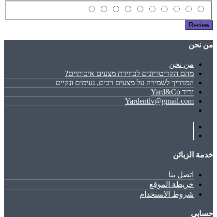
Review
ﻣﻦ ﻧﺤﻦ
ﻣﻦ ﻧﺤﻦ
מהם הקריטריונים לבחירת מצעים איכותיים?
המדריך לשמירה על מצעים רכים, נעימים ונקיים
יריד Yard&Co
Yardentlv@gmail.com
خدمة الزبائن
اتصل بنا
خريطة الموقع
شروط الاستخدام
حسابي