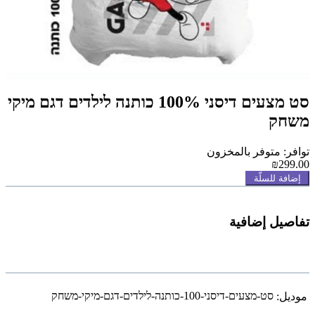
סט מצעים דיסני 100% כותנה לילדים דגם מיקי
משחק
توافر: متوفر بالمخزون
₪299.00
إضافة للسلّة
تفاصيل إضافية
סט-מצעים-דיסני-100-כותנה-לילדים-דגם-מיקי-משחק
موديل: