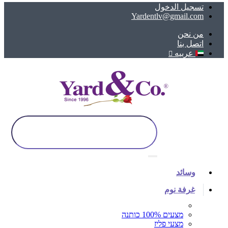
تسجيل الدخول
Yardentlv@gmail.com
ﻣﻦ ﻧﺤﻦ
اتصل بنا
عربيه
وسائد
غرفة نوم
מצעים 100% כותנה
מצעי פליז