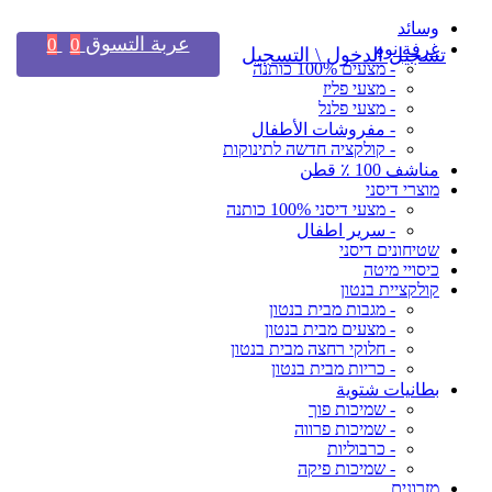
وسائد
عربة التسوق
0
0
غرفة نوم
تسجيل الدخول \ التسجيل
- מצעים 100% כותנה
- מצעי פליז
- מצעי פלנל
- مفروشات الأطفال
- קולקציה חדשה לתינוקות
مناشف 100 ٪ قطن
מוצרי דיסני
- מצעי דיסני 100% כותנה
- سرير اطفال
שטיחונים דיסני
כיסויי מיטה
קולקציית בנטון
- מגבות מבית בנטון
- מצעים מבית בנטון
- חלוקי רחצה מבית בנטון
- כריות מבית בנטון
بطانيات شتوية
- שמיכות פוך
- שמיכות פרווה
- כרבוליות
- שמיכות פיקה
מזרונים