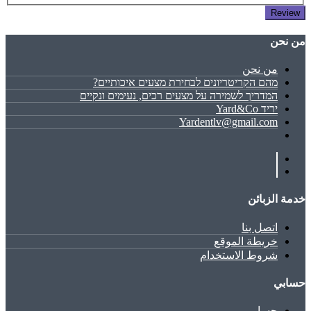
Review
ﻣﻦ ﻧﺤﻦ
ﻣﻦ ﻧﺤﻦ
מהם הקריטריונים לבחירת מצעים איכותיים?
המדריך לשמירה על מצעים רכים, נעימים ונקיים
יריד Yard&Co
Yardentlv@gmail.com
خدمة الزبائن
اتصل بنا
خريطة الموقع
شروط الاستخدام
حسابي
حسابي