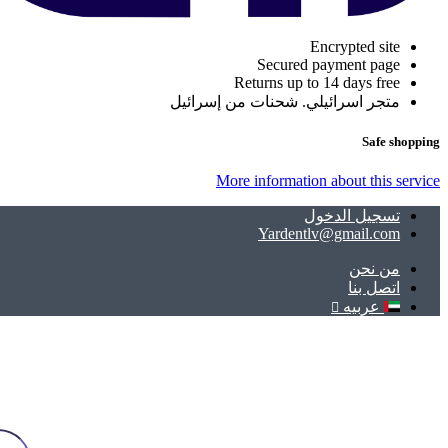
Encrypted site
Secured payment page
Returns up to 14 days free
متجر اسرائيلي. شحنات من إسرائيل
Safe shopping
More information about this service
تسجيل الدخول
Yardentlv@gmail.com
ﻣﻦ ﻧﺤﻦ
اتصل بنا
عربيه