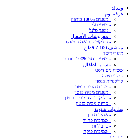
وسائد
غرفة نوم
- מצעים 100% כותנה
- מצעי פליז
- מצעי פלנל
- مفروشات الأطفال
- קולקציה חדשה לתינוקות
مناشف 100 ٪ قطن
מוצרי דיסני
- מצעי דיסני 100% כותנה
- سرير اطفال
שטיחונים דיסני
כיסויי מיטה
קולקציית בנטון
- מגבות מבית בנטון
- מצעים מבית בנטון
- חלוקי רחצה מבית בנטון
- כריות מבית בנטון
بطانيات شتوية
- שמיכות פוך
- שמיכות פרווה
- כרבוליות
- שמיכות פיקה
מזרונים