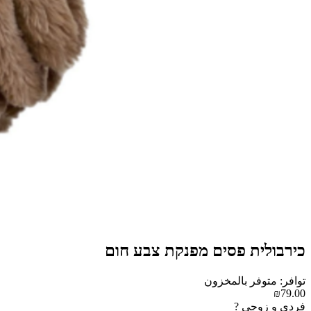
כירבולית פסים מפנקת צבע חום
توافر: متوفر بالمخزون
₪79.00
فردي و زوجي ?