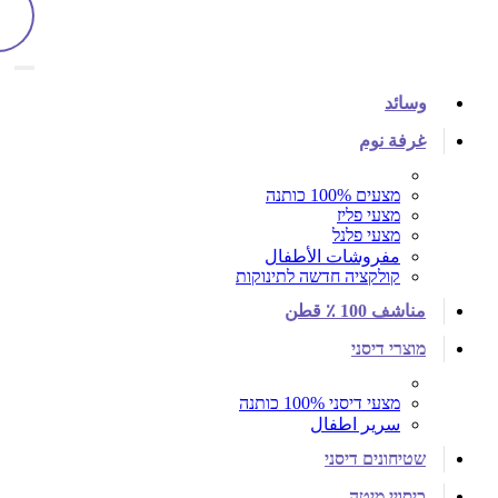
وسائد
غرفة نوم
מצעים 100% כותנה
מצעי פליז
מצעי פלנל
مفروشات الأطفال
קולקציה חדשה לתינוקות
مناشف 100 ٪ قطن
מוצרי דיסני
מצעי דיסני 100% כותנה
سرير اطفال
שטיחונים דיסני
כיסויי מיטה