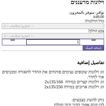
וילונות מרעננים‎
توافر: متوفر بالمخزون
₪49.00
גודל הוילונות?
--- اختاروا إمكانيات ---
צבע הוילון?
--- اختاروا إمكانيات ---
إضافة للسلّة
تفاصيل إضافية
זוג וילונות שקופים נעימים פותחים את החדר לתאורה ומכניסים
אור לחדר.
זוג וילונות קצרים במידה 2x135/160
זוג וילונות ארוכים במידה 2x135/250
ניתן להשיג בצבעים:
לבן,קרם,אפור בהיר,ורוד,תכלת