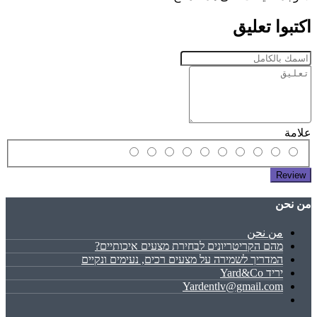
اكتبوا تعليق
علامة
Review
ﻣﻦ ﻧﺤﻦ
ﻣﻦ ﻧﺤﻦ
מהם הקריטריונים לבחירת מצעים איכותיים?
המדריך לשמירה על מצעים רכים, נעימים ונקיים
יריד Yard&Co
Yardentlv@gmail.com