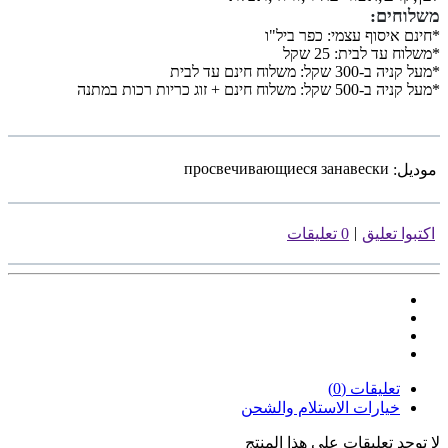
משלוחים
:
*חינם איסוף עצמי: כפר ביל"ו
*משלוח עד לבית: 25 שקל
*מעל קניה ב-300 שקל: משלוח חינם עד לבית
*מעל קניה ב-500 שקל: משלוח חינם + זוג כריות רכות במתנה
просвечивающиеся занавески
موديل:
|
اكتبوا تعليق
0 تعليقات
تعليقات (0)
خيارات الاستلام والشحن
لا توجد تعليقات على هذا المنتج