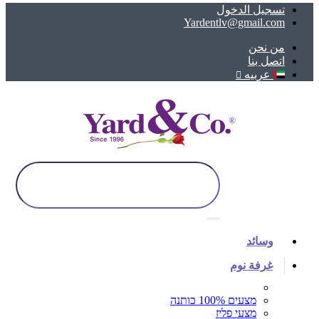
تسجيل الدخول
Yardentlv@gmail.com
ﻣﻦ ﻧﺤﻦ
اتصل بنا
عربيه
وسائد
غرفة نوم
מצעים 100% כותנה
מצעי פליז