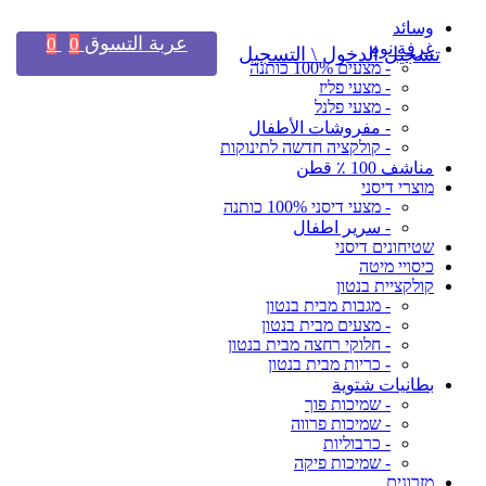
وسائد
عربة التسوق
0
0
غرفة نوم
تسجيل الدخول \ التسجيل
- מצעים 100% כותנה
- מצעי פליז
- מצעי פלנל
- مفروشات الأطفال
- קולקציה חדשה לתינוקות
مناشف 100 ٪ قطن
מוצרי דיסני
- מצעי דיסני 100% כותנה
- سرير اطفال
שטיחונים דיסני
כיסויי מיטה
קולקציית בנטון
- מגבות מבית בנטון
- מצעים מבית בנטון
- חלוקי רחצה מבית בנטון
- כריות מבית בנטון
بطانيات شتوية
- שמיכות פוך
- שמיכות פרווה
- כרבוליות
- שמיכות פיקה
מזרונים