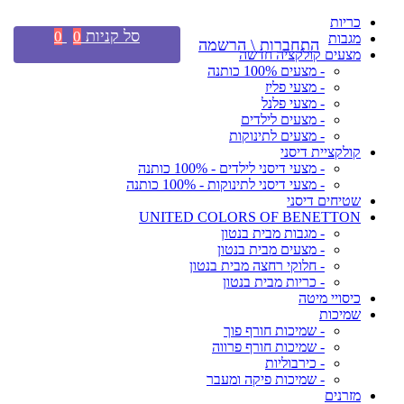
כריות
סל קניות
0
0
מגבות
התחברות \ הרשמה
מצעים קולקציה חדשה
- מצעים 100% כותנה
- מצעי פליז
- מצעי פלנל
- מצעים לילדים
- מצעים לתינוקות
קולקציית דיסני
- מצעי דיסני לילדים - 100% כותנה
- מצעי דיסני לתינוקות - 100% כותנה
שטיחים דיסני
UNITED COLORS OF BENETTON
- מגבות מבית בנטון
- מצעים מבית בנטון
- חלוקי רחצה מבית בנטון
- כריות מבית בנטון
כיסויי מיטה
שמיכות
- שמיכות חורף פוך
- שמיכות חורף פרווה
- כירבוליות
- שמיכות פיקה ומעבר
מזרנים