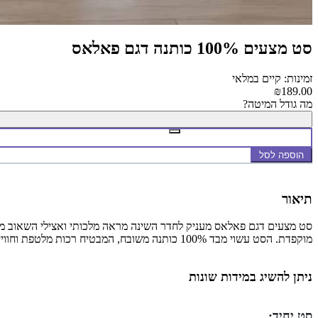
סט מצעים 100% כותנה דגם פאלאס
זמינות: קיים במלאי
₪189.00
מה גודל המיטה?
הוספה לסל
תיאור
סט מצעים דגם פאלאס מעניק לחדר השינה מראה מלכותי ואצילי השאוב מעול
מוקפדת. הסט עשוי מבד 100% כותנה משובח, המבטיח רכות מלטפת וחוויית שינה מפנקת במיוחד, תוך שהוא משדרג את החלל באווירה חגיגית, נקייה ויוצאת דופן.
ניתן להשיג במידות שונות
סט יחיד: