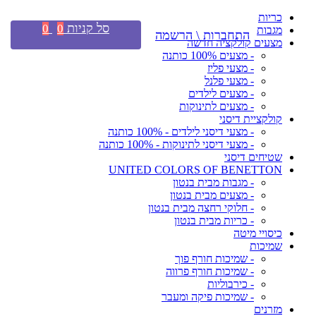
כריות
סל קניות
0
0
מגבות
התחברות \ הרשמה
מצעים קולקציה חדשה
- מצעים 100% כותנה
- מצעי פליז
- מצעי פלנל
- מצעים לילדים
- מצעים לתינוקות
קולקציית דיסני
- מצעי דיסני לילדים - 100% כותנה
- מצעי דיסני לתינוקות - 100% כותנה
שטיחים דיסני
UNITED COLORS OF BENETTON
- מגבות מבית בנטון
- מצעים מבית בנטון
- חלוקי רחצה מבית בנטון
- כריות מבית בנטון
כיסויי מיטה
שמיכות
- שמיכות חורף פוך
- שמיכות חורף פרווה
- כירבוליות
- שמיכות פיקה ומעבר
מזרנים